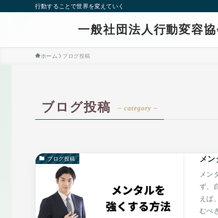
行動することで世界を変えていく
一般社団法人行動変容協
ホーム
ブログ投稿
ブログ投稿
– category –
メン
ブログ投稿
メン
ず、
えば
むべ