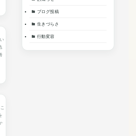
ブログ投稿
生きづらさ
行動変容
い
込
善
るこ
を
か