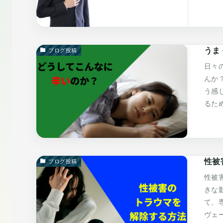
うま
ブログ投稿
日々
んか
う感
るた
性被
ブログ投稿
性被
きな
て、
ヴェ