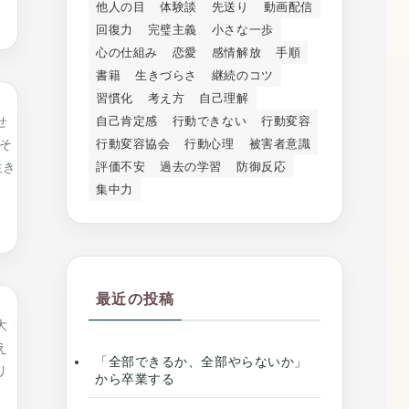
他人の目
体験談
先送り
動画配信
回復力
完璧主義
小さな一歩
心の仕組み
恋愛
感情解放
手順
書籍
生きづらさ
継続のコツ
習慣化
考え方
自己理解
自己肯定感
行動できない
行動変容
せ
行動変容協会
行動心理
被害者意識
そ
評価不安
過去の学習
防御反応
生き
集中力
最近の投稿
大
え
「全部できるか、全部やらないか」
リ
から卒業する