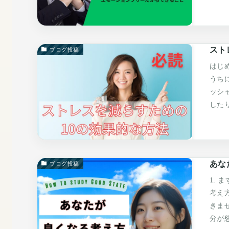
スト
ブログ投稿
はじ
うち
ッシ
した
あな
ブログ投稿
1.
考え
きま
分が