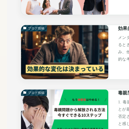
効果
ブログ投稿
メン
ると
み、
的な
毒親
ブログ投稿
1.
とが
否定
と感