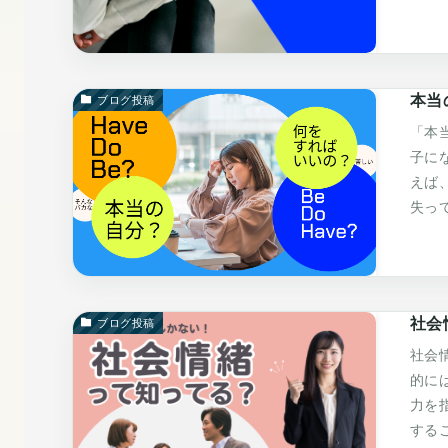
本当
ブログ投稿
「本
子に
えば
失って
社会
ブログ投稿
社会
的に
力を
する