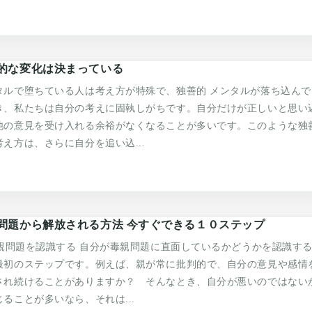
的な変化は決まっている
タルで堕ちている人は考え方が特殊で、独善的 メンタルが落ち込んで
き、私たちは自分の考えに固執しがちです。自分だけが正しいと思い
他の意見を受け入れる余裕がなくなることが多いです。このような独
考え方は、さらに自分を追い込...
問題から解放される方法 今すぐできる１０ステップ
 毒親問題を認識する 自分が毒親問題に直面しているかどうかを認識す
最初のステップです。例えば、親が常に批判的で、自分の意見や感情
され続けることがありますか？ そんなとき、自分が悪いのではない
じることが多いなら、それは...