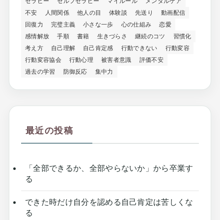
セラピー
セルフセラピー
マイルール
メンタルケア
不安
人間関係
他人の目
体験談
先送り
動画配信
回復力
完璧主義
小さな一歩
心の仕組み
恋愛
感情解放
手順
書籍
生きづらさ
継続のコツ
習慣化
考え方
自己理解
自己肯定感
行動できない
行動変容
行動変容協会
行動心理
被害者意識
評価不安
過去の学習
防御反応
集中力
最近の投稿
「全部できるか、全部やらないか」から卒業す
る
できた時だけ自分を認める自己肯定は苦しくな
る